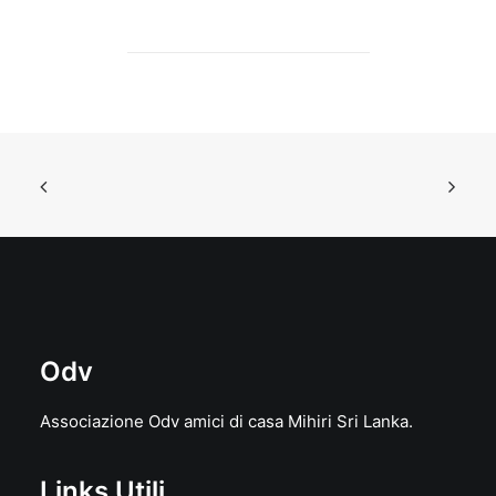
November 11, 2013
Relazione 2013 Di Mario Liberali
by aryanshirani
Odv
Associazione Odv amici di casa Mihiri Sri Lanka.
Links Utili