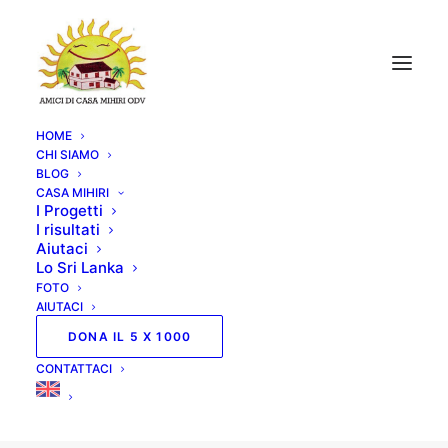
HOME
CHI SIAMO
BLOG
CASA MIHIRI
I Progetti
Show all
Uncategorized
Notizie
I risultati
Aiutaci
Lo Sri Lanka
FOTO
AIUTACI
DONA IL 5 X 1000
CONTATTACI