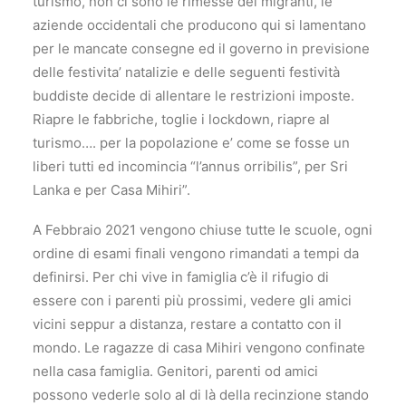
turismo, non ci sono le rimesse dei migranti, le
aziende occidentali che producono qui si lamentano
per le mancate consegne ed il governo in previsione
delle festivita’ natalizie e delle seguenti festività
buddiste decide di allentare le restrizioni imposte.
Riapre le fabbriche, toglie i lockdown, riapre al
turismo…. per la popolazione e’ come se fosse un
liberi tutti ed incomincia “l’annus orribilis”, per Sri
Lanka e per Casa Mihiri”.
A Febbraio 2021 vengono chiuse tutte le scuole, ogni
ordine di esami finali vengono rimandati a tempi da
definirsi. Per chi vive in famiglia c’è il rifugio di
essere con i parenti più prossimi, vedere gli amici
vicini seppur a distanza, restare a contatto con il
mondo. Le ragazze di casa Mihiri vengono confinate
nella casa famiglia. Genitori, parenti od amici
possono vederle solo al di là della recinzione stando